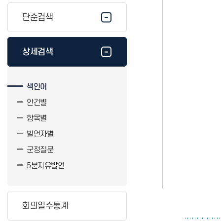
단순검색
상세검색
색인어
안건별
항목별
발언자별
군정질문
5분자유발언
회의일수통계