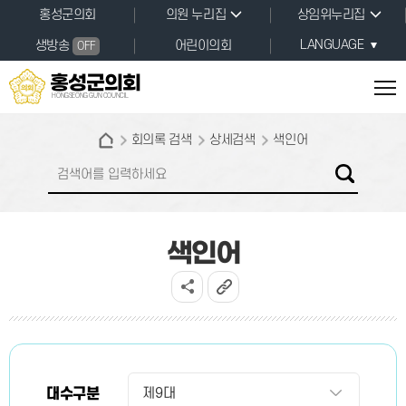
본문바로가기
홍성군의회
의원 누리집
상임위누리집
LANGUAGE
생방송
어린이의회
OFF
홍성군의회
HONGSEONG GUN COUNCIL
회의록 검색
상세검색
색인어
색인어
대수구분