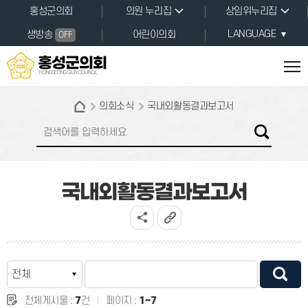
본문바로가기
홍성군의회
의원 누리집
상임위누리집
LANGUAGE
생방송
어린이의회
OFF
홍성군의회
HONGSEONG GUN COUNCIL
의회소식
국내외활동결과보고서
국내외활동결과보고서
전체게시물 :
7
건
페이지 :
1~7