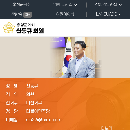
본문바로가기
홍성군의회
의원 누리집
상임위누리집
LANGUAGE
생방송
어린이의회
OFF
홍성군의회
신동규 의원
성명
신동규
직위
의원
선거구
다선거구
정당
더불어민주당
이메일
sin22x@nate.com
더보기