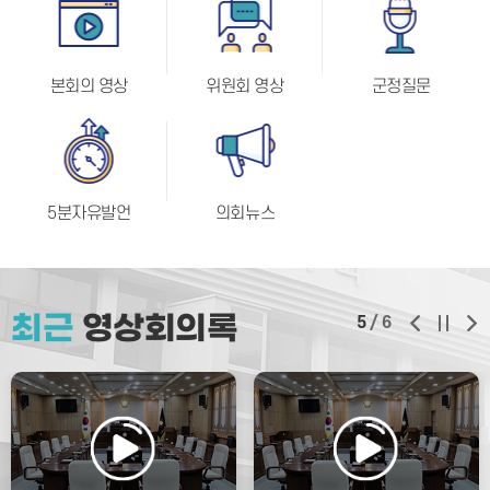
본회의 영상
위원회 영상
군정질문
5분자유발언
의회뉴스
최근
영상회의록
5
/
6