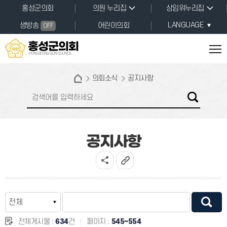
본문바로가기
홍성군의회
의원 누리집
상임위누리집
LANGUAGE
생방송
어린이의회
OFF
홍성군의회
HONGSEONG GUN COUNCIL
의회소식
공지사항
공지사항
전체게시물 :
634
건
페이지 :
545~554