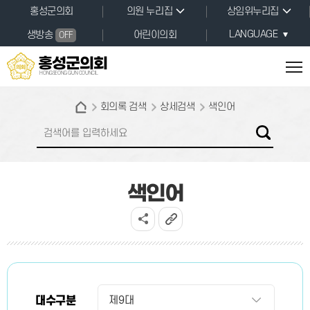
본문바로가기
홍성군의회
의원 누리집
상임위누리집
LANGUAGE
생방송
어린이의회
OFF
홍성군의회
HONGSEONG GUN COUNCIL
회의록 검색
상세검색
색인어
색인어
대수구분