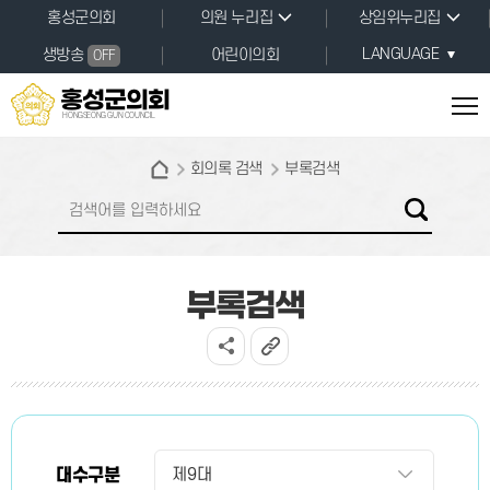
본문바로가기
홍성군의회
의원 누리집
상임위누리집
LANGUAGE
생방송
어린이의회
OFF
홍성군의회
HONGSEONG GUN COUNCIL
회의록 검색
부록검색
부록검색
대수구분