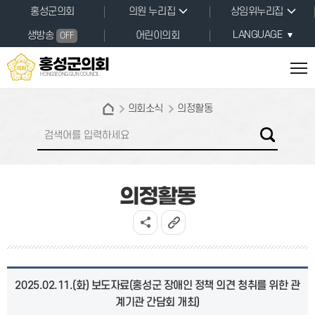
본문바로가기
홍성군의회
의원 누리집
상임위누리집
LANGUAGE
생방송
어린이의회
OFF
홍성군의회
HONGSEONG GUN COUNCIL
의회소식
의정활동
의정활동
2025.02.11.(화) 보도자료(홍성군 장애인 정책 의견 청취를 위한 관
계기관 간담회 개최)