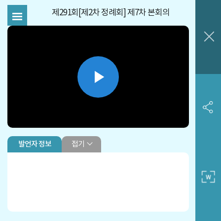
제291회[제2차 정례회] 제7차 본회의
Play
Video
접기
발언자 정보