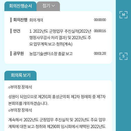
접기
회의진행순서
회의진행
00:00:00
회의개의
안건
00:00:16
1. 2022년도 군정업무 추진실적(2022년
행정사무감사 처리 결과) 및 2023년도 주
요 업무계획 보고·청취(계속)
공무원
00:01:28
농업기술센터소장 총괄 보고
공무원
00:07:33
기획운영과장 보고
회의록 보기
의원
00:21:14
문병오 의원 질의답변
의원
00:34:16
○부의장 장재석
김덕배 의원 질의답변
성원이 되었으므로 제291회 홍성군의회 제2차 정례회 중 제7차
의원
00:41:19
권영식 의원 질의답변
본회의를 개의하겠습니다.
의원
00:51:03
김은미 의원 질의답변
○부의장 장재석
계속해서 2022년도 군정업무 추진실적 및 2023년도 주요 업무
공무원
01:10:15
역사문화시설관리사업소장 보고
계획에 대한 보고·청취와 제290회 임시회에서 채택된 2022년도