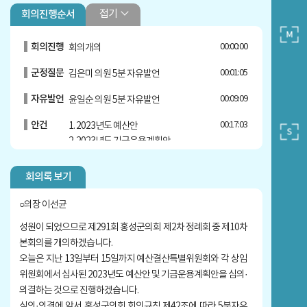
접기
회의진행순서
회의진행
00:00:00
회의개의
군정질문
00:01:05
김은미 의원 5분 자유발언
자유발언
00:09:09
윤일순 의원 5분 자유발언
안건
00:17:03
1. 2023년도 예산안
2. 2023년도 기금운용계획안
심사보고
00:17:50
신동규 예산결산특별위원장 심사 보고
회의록 보기
○의장 이선균
성원이 되었으므로 제291회 홍성군의회 제2차 정례회 중 제10차
본회의를 개의하겠습니다.
오늘은 지난 13일부터 15일까지 예산결산특별위원회와 각 상임
위원회에서 심사된 2023년도 예산안 및 기금운용계획안을 심의·
의결하는 것으로 진행하겠습니다.
심의·의결에 앞서 홍성군의회 회의규칙 제42조에 따라 5분자유