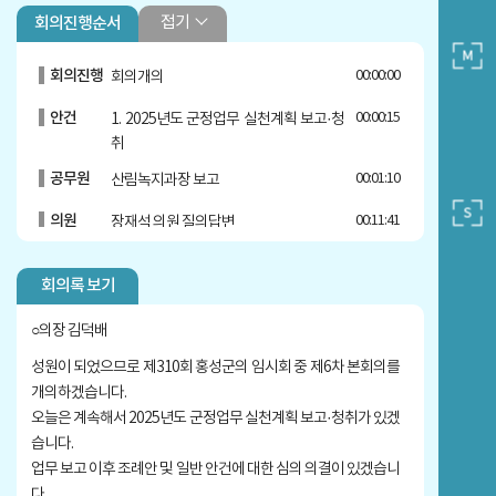
접기
회의진행순서
회의진행
00:00:00
회의개의
안건
00:00:15
1. 2025년도 군정업무 실천계획 보고·청
취
공무원
00:01:10
산림녹지과장 보고
의원
00:11:41
장재석 의원 질의답변
의원
00:27:58
최선경 의원 질의답변
회의록 보기
의원
00:39:40
권영식 의원 질의답변
○의장 김덕배
의원
00:41:46
김은미 의원 질의답변
성원이 되었으므로 제310회 홍성군의 임시회 중 제6차 본회의를
의원
00:48:54
이정희 의원 질의답변
개의하겠습니다.
오늘은 계속해서 2025년도 군정업무 실천계획 보고·청취가 있겠
의원
00:51:30
이선균 의원 질의답변
습니다.
업무 보고 이후 조례안 및 일반 안건에 대한 심의 의결이 있겠습니
의원
00:54:03
이정희 의원 질의답변
다.