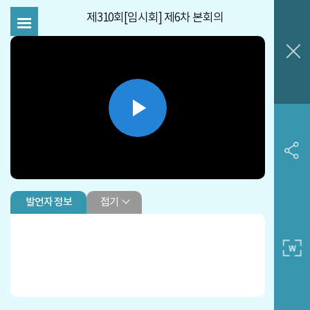
제310회[임시회] 제6차 본회의
Play
Video
접기
발언자 정보