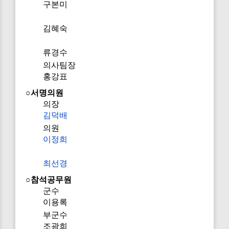
구본미
김혜숙
류경수
의사팀장
홍강표
○서명의원
의장
김덕배
의원
이정희
최선경
○참석공무원
군수
이용록
부군수
조광희