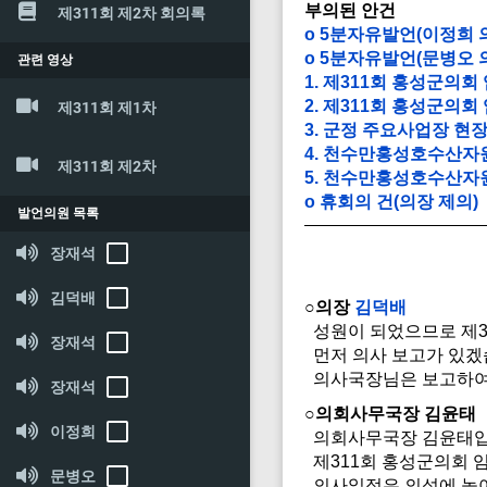
부의된 안건
제311회 제2차 회의록
o 5분자유발언(이정희 
o 5분자유발언(문병오 
관련 영상
1. 제311회 홍성군의회
2. 제311회 홍성군의
제311회 제1차
3. 군정 주요사업장 현
4. 천수만홍성호수산자
제311회 제2차
5. 천수만홍성호수산자
o 휴회의 건(의장 제의)
발언의원 목록
장재석
김덕배
○의장
김덕배
성원이 되었으므로 제3
장재석
먼저 의사 보고가 있겠
의사국장님은 보고하여
장재석
○의회사무국장 김윤태
이정희
의회사무국장 김윤태입
제311회 홍성군의회 
문병오
의사일정은 의석에 놓아 