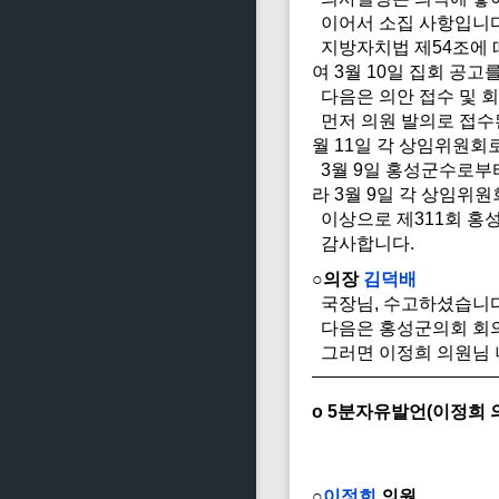
이어서 소집 사항입니다
지방자치법 제54조에 따
여 3월 10일 집회 공고
다음은 의안 접수 및 
먼저 의원 발의로 접수
월 11일 각 상임위원회
3월 9일 홍성군수로부터
라 3월 9일 각 상임위
이상으로 제311회 홍
감사합니다.
○의장
김덕배
국장님, 수고하셨습니다
다음은 홍성군의회 회의
그러면 이정희 의원님 
o 5분자유발언(이정희 
○
이정희
의원