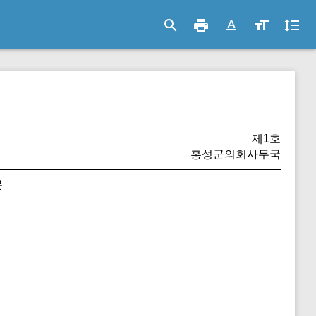
search
print
text_format
format_size
format_line_spacing
제1호
홍성군의회사무국
분