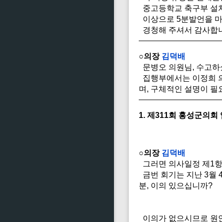
중고등학교 축구부 설치
이상으로 5분발언을 
경청해 주셔서 감사합니
○의장
김덕배
문병오 의원님, 수고하
집행부에서는 이정희 의
며, 구체적인 설명이 
1. 제311회 홍성군의회
○의장
김덕배
그러면 의사일정 제1항 
금번 회기는 지난 3월 
분, 이의 있으십니까?
이의가 없으시므로 원안