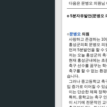
다음은 문병오 의원님 
o 5분자유발언(문병오 
○
문병오
의원
사랑하고 존경하는 10
홍성군의회 문병오 의
먼저 5분발언을 할 수
저는 오늘 홍성군의 축
현재 홍성군내에는 초중
축구 선수를 꿈꾸는 학
축구를 할 수 없는 환경
습니다.
그러나 중고등학교 축구
입 증가로 이어질 수 있
이는 단순한 체육 정책
특히, 중학교는 축구 인
이 시기에 전문적인 교