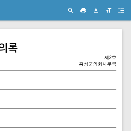
search
print
text_format
format_size
format_line_spacing
의록
제2호
홍성군의회사무국