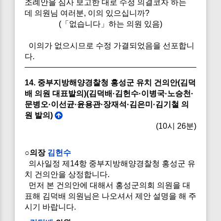
조례안을 심사 보고한 대로 수정 의결코자 하는
데 의원님 여러분, 이의 있으십니까?
(「없습니다」하는 의원 있음)
이의가 없으시므로 수정 가결되었음을 선포합니
다.
14. 중부지방해양경찰청 홍성군 유치 건의안(김덕
배 의원 대표발의)(김덕배·김헌수·이병국·노승천·
문병오·이선균·윤용관·장재석·김은미·김기철 의
원 발의)
(10시 26분)
○의장
김헌수
의사일정 제14항 중부지방해양경찰청 홍성군 유
치 건의안을 상정합니다.
먼저 본 건의안에 대해서 홍성군의회 의원을 대
표해 김덕배 의원님은 나오셔서 제안 설명을 해 주
시기 바랍니다.