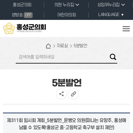
본문바로가기
홍성군의회
의원 누리집
상임위누리집
LANGUAGE
생방송
어린이의회
OFF
홍성군의회
HONGSEONG GUN COUNCIL
자료실
5분발언
5분발언
제311회 임시회 개회_5분발언_문병오 의원(떠나는 유망주, 홍성에
남을 수 있도록!홍성군 중·고등학교 축구부 설치 제안)