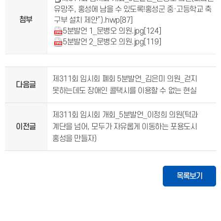
유망주, 홍성에 남을 수 있도록!홍성군 중·고등학교 축
첨부
구부 설치 제안”).hwp
[87]
5분발언 1_문병오 의원.jpg
[124]
5분발언 2_문병오 의원.jpg
[119]
제311회 임시회 폐회 5분발언_김은미 의원_걷지
다음글
못하는데도 장애인 콜택시를 이용할 수 없는 현실
제311회 임시회 개회_5분발언_이정희 의원(턱과
이전글
계단을 넘어, 모두가 자유롭게 이동하는 포용도시
홍성을 만들자)
목록보기