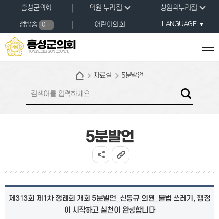
본문바로가기
홍성군의회
의원 누리집
상임위누리집
LANGUAGE
생방송
어린이의회
OFF
홍성군의회
HONGSEONG GUN COUNCIL
자료실
5분발언
5분발언
제313회 제1차 정례회 개회 5분발언_신동규 의원_불법 쓰레기, 행정
이 시작하고 실천이 완성합니다