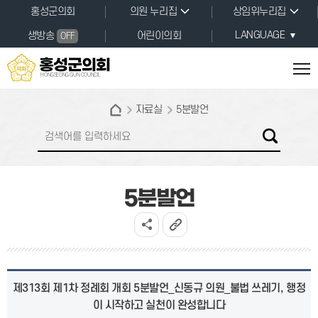
본문바로가기
홍성군의회
의원 누리집
상임위누리집
LANGUAGE
생방송
어린이의회
OFF
홍성군의회
HONGSEONG GUN COUNCIL
자료실
5분발언
5분발언
제313회 제1차 정례회 개회 5분발언_신동규 의원_불법 쓰레기, 행정
이 시작하고 실천이 완성합니다