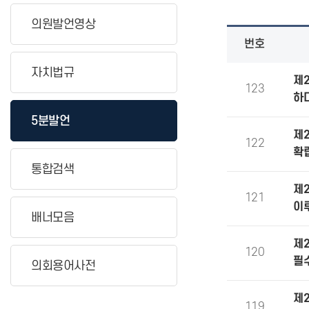
의원발언영상
번호
자치법규
제
123
하다
5분발언
제
122
확
통합검색
제
121
이
배너모음
제
120
필
의회용어사전
제
119