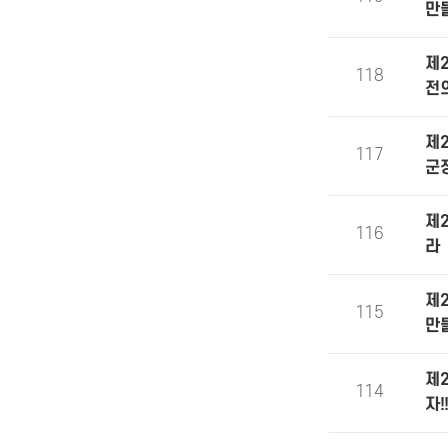
만
제
118
전
제
117
군
제
116
라
제
115
만
제
114
자!