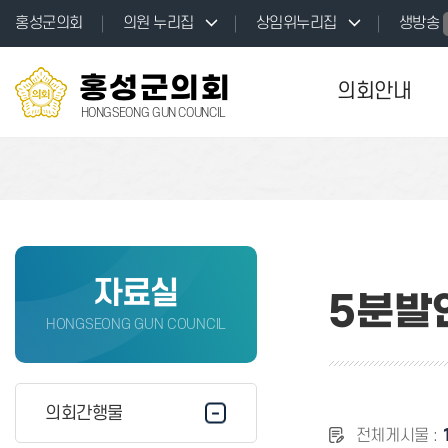
본문바로가기
홍성군의회
의원 누리집
상임위누리집
생방송
홍성군의회
의회안내
HONGSEONG GUN COUNCIL
자료실
5분발
HONGSEONG GUN COUNCIL
의회간행물
전체게시물 :