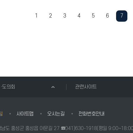
1
2
3
4
5
6
7
시·도의회
관련사이트
침
사이트맵
오시는길
전화번호안내
충청남도 홍성군 홍성읍 아문길 27
☎041)630-1918
(평일 9:00~18:0