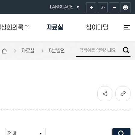
LANGUAGE
가
영상회의록
자료실
참여마당
자료실
5분발언