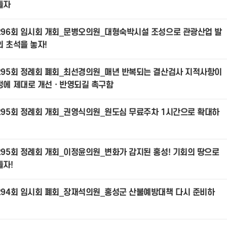
들자
296회 임시회 개회_문병오의원_대형숙박시설 조성으로 관광산업 발
의 초석을 놓자!
295회 정례회 폐회_최선경의원_매년 반복되는 결산검사 지적사항이
정에 제대로 개선ㆍ반영되길 촉구함
295회 정례회 개회_권영식의원_원도심 무료주차 1시간으로 확대하
295회 정례회 개회_이정윤의원_변화가 감지된 홍성! 기회의 땅으로
들자!
294회 임시회 폐회_장재석의원_홍성군 산불예방대책 다시 준비하
!