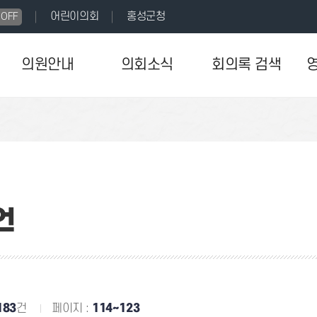
어린이의회
홍성군청
OFF
의원안내
의회소식
회의록 검색
언
183
건
페이지 :
114~123