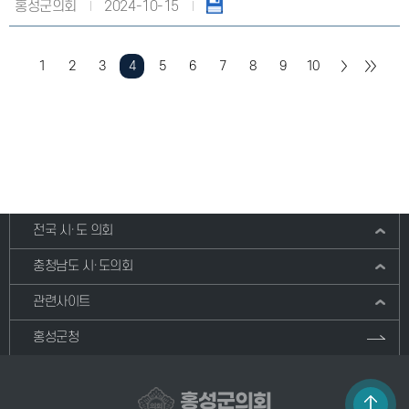
홍성군의회
2024-10-15
1
2
3
4
5
6
7
8
9
10
전국 시·도 의회
충청남도 시·도의회
관련사이트
홍성군청
홍성군의회