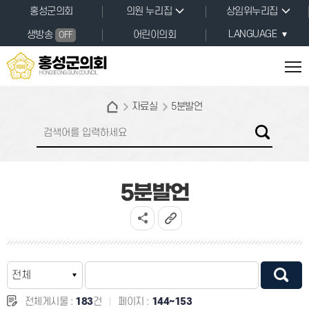
본문바로가기
홍성군의회
의원 누리집
상임위누리집
LANGUAGE
생방송
어린이의회
OFF
홍성군의회
HONGSEONG GUN COUNCIL
자료실
5분발언
5분발언
전체게시물 :
183
건
페이지 :
144~153