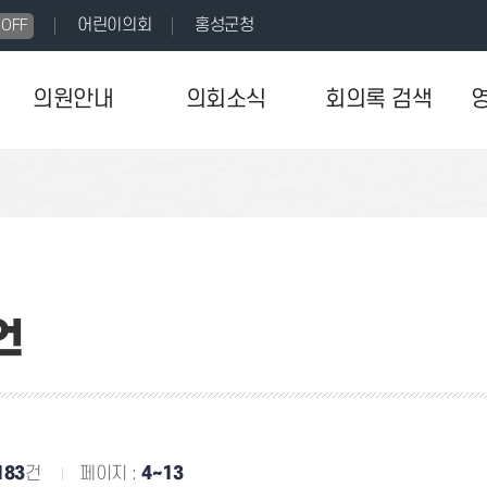
어린이의회
홍성군청
OFF
의원안내
의회소식
회의록 검색
언
183
건
페이지 :
4~13