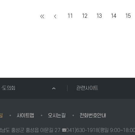
11
12
13
14
15
시·도의회
관련사이트
침
사이트맵
오시는길
전화번호안내
충청남도 홍성군 홍성읍 아문길 27
☎041)630-1918
(평일 9:00~18:0