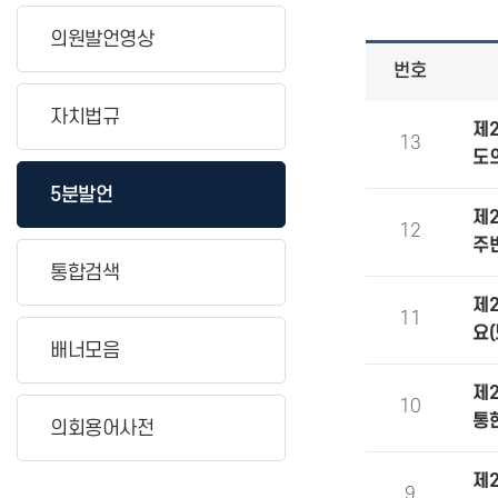
의원발언영상
번호
자치법규
제
13
도
5분발언
제
12
주
통합검색
제
11
요
배너모음
제
10
통
의회용어사전
제
9