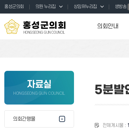
본문바로가기
홍성군의회
의원 누리집
상임위누리집
생방송
홍성군의회
의회안내
HONGSEONG GUN COUNCIL
자료실
5분발
HONGSEONG GUN COUNCIL
의회간행물
전체게시물 :