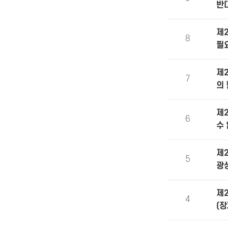
반
제
8
필
제
7
의
제
6
수
제
5
광
제
4
(장