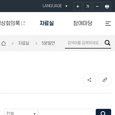
LANGUAGE
가
영상회의록
자료실
참여마당
자료실
5분발언