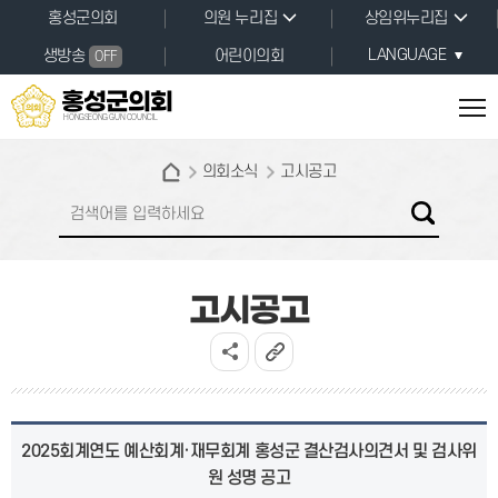
본문바로가기
홍성군의회
의원 누리집
상임위누리집
LANGUAGE
생방송
어린이의회
OFF
홍성군의회
HONGSEONG GUN COUNCIL
의회소식
고시공고
고시공고
2025회계연도 예산회계·재무회계 홍성군 결산검사의견서 및 검사위
원 성명 공고