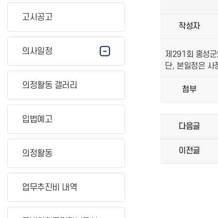
고시공고
작성자
의사일정
제291회 홍성군
단, 본일정은 사
의정활동 갤러리
첨부
입법예고
다음글
이전글
의정활동
업무추진비 내역