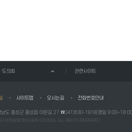
시·도의회
관련사이트
침
사이트맵
오시는길
전화번호안내
충청남도 홍성군 홍성읍 아문길 27
☎041)630-1918
(평일 9:00~18:0
23 HONGSEONG GUN COUNCIL ALL RIGHTS RESERVED