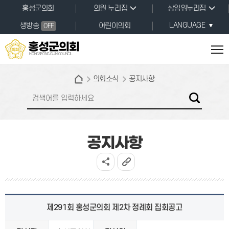
본문바로가기
홍성군의회
의원 누리집
상임위누리집
LANGUAGE
생방송
어린이의회
OFF
홍성군의회
HONGSEONG GUN COUNCIL
의회소식
공지사항
공지사항
제291회 홍성군의회 제2차 정례회 집회공고