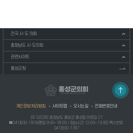
전국 시·도 의회
충청남도 시·도의회
관련사이트
홍성군청
홍성군의회
HONGSEONG GUN COUNCIL
개인정보처리방침
사이트맵
오시는길
전화번호안내
(우 32228) 충청남도 홍성군 홍성읍 아문길 27
☎041)630-1918
(평일 9:00~18:00 / 점심시간 12:00~13:00) 팩스번호:
041)630-1787