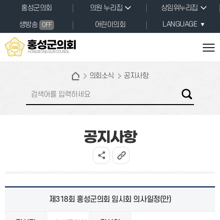
본문바로가기
홍성군의회
의원 누리집
상임위누리집
LANGUAGE
생방송
어린이의회
OFF
홍성군의회
HONGSEONG GUN COUNCIL
의회소식
공지사항
공지사항
제318회 홍성군의회 임시회 의사일정(안)