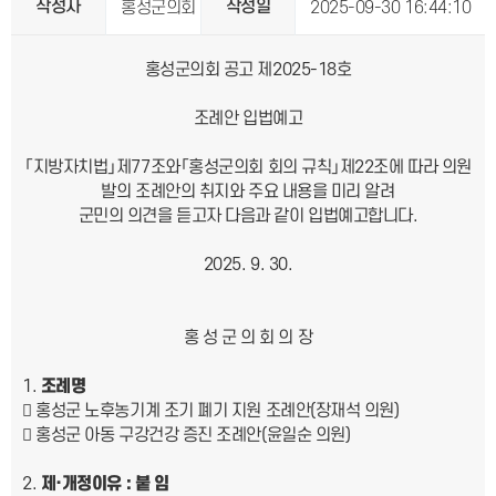
작성자
작성일
홍성군의회
2025-09-30 16:44:10
홍성군의회 공고 제2025-18호
조례안 입법예고
「지방자치법」제77조와「홍성군의회 회의 규칙」제22조에 따라 의원
발의 조례안의 취지와 주요 내용을 미리 알려
군민의 의견을 듣고자 다음과 같이 입법예고합니다.
9. 30.
홍 성 군 의 회 의 장
조례명
 홍성군 노후농기계 조기 폐기 지원 조례안(장재석 의원)
 홍성군 아동 구강건강 증진 조례안(윤일순 의원)
제
·
개정이유
:
붙 임