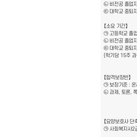
㉡ 비전공 졸업자 
㉢ 대학교 중퇴자 
【소요 기간】
㉠ 고등학교 졸업자
㉡ 비전공 졸업자 
㉢ 대학교 중퇴자 
(학기당 15주 
【합격보장반】
㉠ 보장기준 : 온
㉡ 과제, 토론,
【요양보호사 단
㉠ 사회복지사2급 