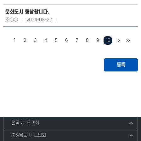
문화도시 동참합니다.
조○○
2024-08-27
1
2
3
4
5
6
7
8
9
10
등록
전국 시·도 의회
충청남도 시·도의회