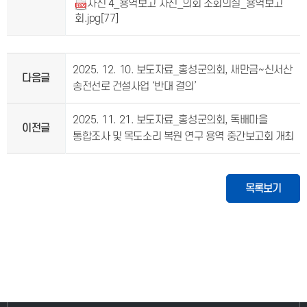
사진 4_용역보고 사진_의회 소회의실_용역보고
회.jpg
[77]
2025. 12. 10. 보도자료_홍성군의회, 새만금~신서산
다음글
송전선로 건설사업 ‘반대 결의’
2025. 11. 21. 보도자료_홍성군의회, 독배마을
이전글
통합조사 및 목도소리 복원 연구 용역 중간보고회 개최
목록보기