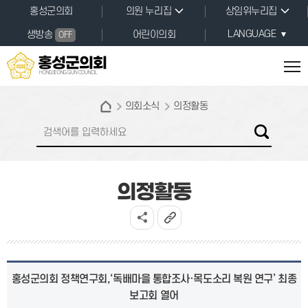
본문바로가기
홍성군의회
의원 누리집
상임위누리집
LANGUAGE
생방송
어린이의회
OFF
홍성군의회
HONGSEONG GUN COUNCIL
의회소식
의정활동
의정활동
홍성군의회 정책연구회,‘독배마을 통합조사·목도소리 복원 연구’ 최종
보고회 열어