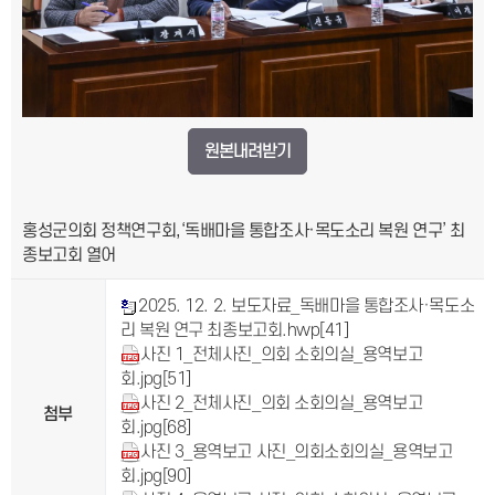
원본내려받기
홍성군의회 정책연구회,‘독배마을 통합조사·목도소리 복원 연구’ 최
종보고회 열어
2025. 12. 2. 보도자료_독배마을 통합조사·목도소
리 복원 연구 최종보고회.hwp
[41]
사진 1_전체사진_의회 소회의실_용역보고
회.jpg
[51]
사진 2_전체사진_의회 소회의실_용역보고
첨부
회.jpg
[68]
사진 3_용역보고 사진_의회소회의실_용역보고
회.jpg
[90]