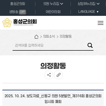
본문바로가기
홍성군의회
의원 누리집
상임위누리집
LANGUAGE
생방송
어린이의회
OFF
홍성군의회
HONGSEONG GUN COUNCIL
의회소식
의정활동
의정활동
2025. 10. 24. 보도자료_신동규 의원 5분발언_제316회 홍성군의회
임시회 폐회